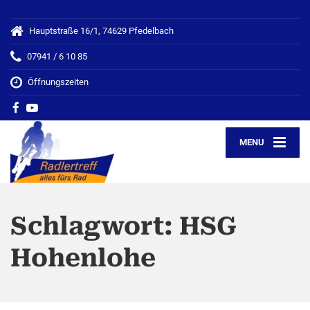
Hauptstraße 16/1, 74629 Pfedelbach
07941 / 6 10 85
Öffnungszeiten
MENU
Schlagwort:
HSG
Hohenlohe