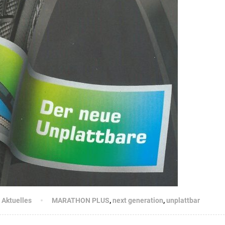
Aktuelles
MARATHON PLUS
,
next generation
,
unplattbar