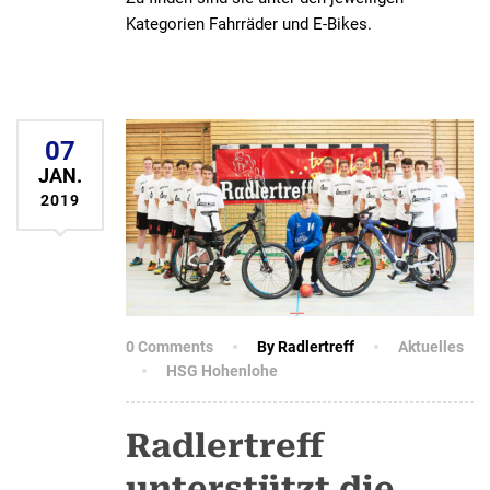
Kategorien Fahrräder und E-Bikes.
07
JAN.
2019
0 Comments
By Radlertreff
Aktuelles
HSG Hohenlohe
Radlertreff
unterstützt die