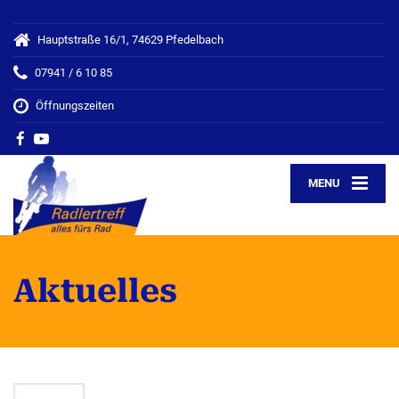
Hauptstraße 16/1, 74629 Pfedelbach
07941 / 6 10 85
Öffnungszeiten
MENU
Aktuelles